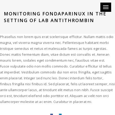
Toggl
MONITORING FONDAPARINUX IN THE
naviga
SETTING OF LAB ANTITHROMBIN
Phasellus non lorem quis erat scelerisque efficitur. Nullam mattis odio
magna, vel viverra magna viverra nec. Pellentesque habitant morbi
tristique senectus et netus et malesuada fames ac turpis egestas.
Donec mattis fermentum diam, vitae dictum est convallis et. Aenean
mauris lorem, sodales eget condimentum nec, faucibus vitae est.
Fusce vulputate odio non mollis commodo. Curabitur efficitur id tellus
at imperdiet. Vestibulum commodo dui non eros fringilla, eget sagittis
enim placerat. Integer sed nunc leo. Donec interdum felis tortor,
finibus fringilla nisi finibus id. Sed placerat, felis ut laoreet semper, nisi
ante ullamcorper lacus, at tincidunt elit metus non nibh. Fusce suscipit
orci est, tincidunt eleifend odio porttitor et. Aliquam ac velit non orci
ullamcorper molestie at ac enim. Curabitur in placerat mi.